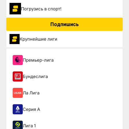
Погрузиcь в спорт!
Подпишись
Крупнейшие лиги
Премьер-лига
Бундеслига
Ла Лига
Серия А
Лига 1