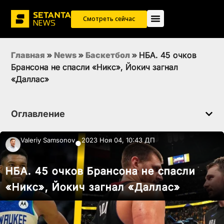
Смотреть сейчас
Главная
»
News
»
Баскетбол
»
НБА. 45 очков
Брансона не спасли «Никс», Йокич загнал
«Даллас»
Оглавление
Valeriy Samsonov
2023 Ноя 04, 10:43 ДП
●
НБА. 45 очков Брансона не спасли
«Никс», Йокич загнал «Даллас»