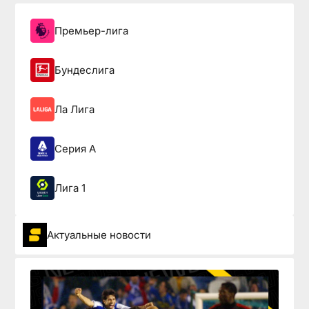
Премьер-лига
Бундеслига
Ла Лига
Серия А
Лига 1
Актуальные новости