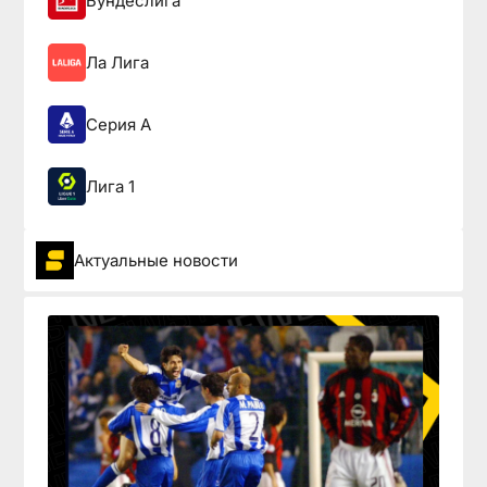
Бундеслига
Ла Лига
Серия А
Лига 1
Актуальные новости