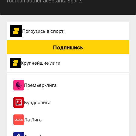
Football author at Setanta Sports
Погрузиcь в спорт!
Подпишись
Крупнейшие лиги
Премьер-лига
Бундеслига
Ла Лига