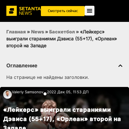
Смотреть сейчас
Главная
»
News
»
Баскетбол
»
«Лейкерс»
выиграли стараниями Дэвиса (55+17), «Орлеан»
второй на Западе
Оглавление
На странице не найдены заголовки.
Valeriy Samsonov
2022 Дек 05, 11:53 ДП
●
«Лейкерс» выиграли стараниями
Дэвиса (55+17), «Орлеан» второй на
Западе