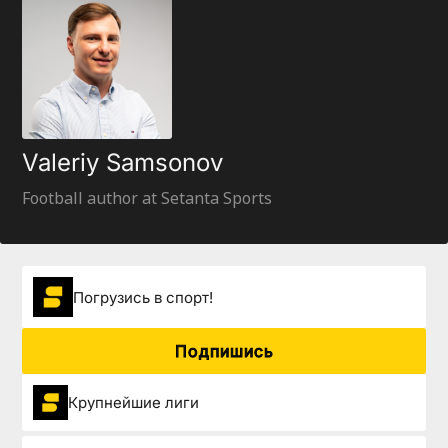
Valeriy Samsonov
Football author at Setanta Sports
Погрузиcь в спорт!
Подпишись
Крупнейшие лиги