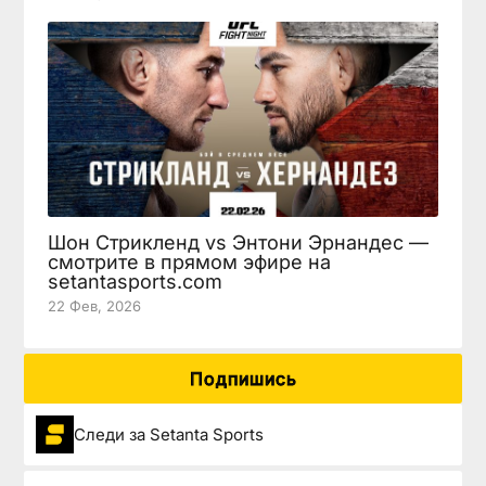
Шон Стрикленд vs Энтони Эрнандес —
смотрите в прямом эфире на
setantasports.com
22 Фев, 2026
Подпишись
Следи за Setanta Sports