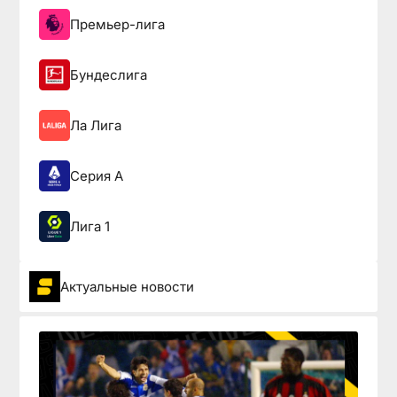
Премьер-лига
Бундеслига
Ла Лига
Серия А
Лига 1
Актуальные новости