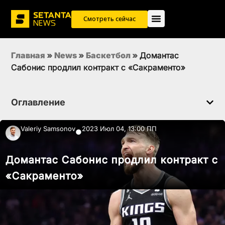
Смотреть сейчас
Главная
»
News
»
Баскетбол
»
Домантас
Сабонис продлил контракт с «Сакраменто»
Оглавление
Valeriy Samsonov
2023 Июл 04, 13:00 ПП
●
Домантас Сабонис продлил контракт с
«Сакраменто»