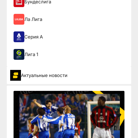
Бундеслига
Ла Лига
Серия А
Лига 1
Актуальные новости