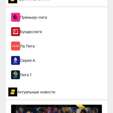
Премьер-лига
Бундеслига
Ла Лига
Серия А
Лига 1
Актуальные новости