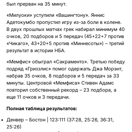
был прерван на 35 минут.
«Милуоки» уступили «Вашингтону». Яннис
Адетокумбо пропустил игру из-за боли в колене.
В двух прошлых матчах грек набирал минимум 40
очков, 20 подборов и 5 передач (45+22+7 против
«Чикаго», 43+20+5 против «Миннесоты») – третий
результат в истории НБА.
«Мемфис» обыграл «Сакраменто». Третью победу
подряд «Гриззлис» помог одержать Джа Морэнт,
набрав 35 очков, 8 подборов и 5 передач за 33
минуты. Центровой «Мемфиса» Стивен Адамс
повторил собственный рекорд – 23 подбора, а
еще 11 очков и 3 передачи.
Полная таблица результатов:
Денвер – Бостон | 123:111 (37:28, 25:26, 36:31,
25:26)