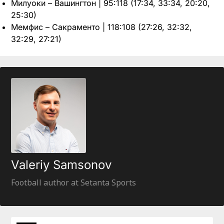
Милуоки – Вашингтон | 95:118 (17:34, 33:34, 20:20,
25:30)
Мемфис – Сакраменто | 118:108 (27:26, 32:32,
32:29, 27:21)
Valeriy Samsonov
Football author at Setanta Sports