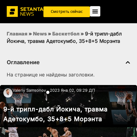
Смотреть сейчас
Главная
»
News
»
Баскетбол
»
9-й трипл-дабл
Йокича, травма Адетокумбо, 35+8+5 Морэнта
Оглавление
На странице не найдены заголовки.
Valeriy Samsonov
2023 Янв 02, 09:29 ДП
●
9-й трипл-дабл Йокича, травма
Адетокумбо, 35+8+5 Морэнта