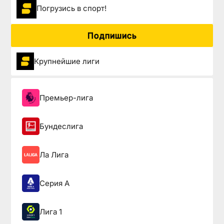
Погрузиcь в спорт!
Подпишись
Крупнейшие лиги
Премьер-лига
Бундеслига
Ла Лига
Серия А
Лига 1