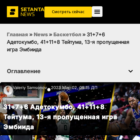
Смотреть сейчас
Главная
»
News
»
Баскетбол
»
31+7+6
Адетокумбо, 41+11+8 Тейтума, 13-я пропущенная
игра Эмбиида
Оглавление
Valeriy Samsonov
2023 Мар 02, 09:15 ДП
●
31+7+6 Адетокумбо, 41+11+8
Тейтума, 13-я пропущенная игра
Эмбиида