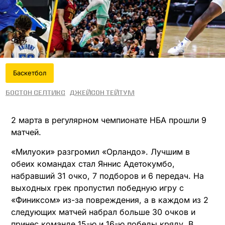
Баскетбол
Бостон Селтикс
Джейсон Тейтум
2 марта в регулярном чемпионате НБА прошли 9
матчей.
«Милуоки» разгромил «Орландо». Лучшим в
обеих командах стал Яннис Адетокумбо,
набравший 31 очко, 7 подборов и 6 передач. На
выходных грек пропустил победную игру с
«Финиксом» из-за повреждения, а в каждом из 2
следующих матчей набрал больше 30 очков и
принес команде 15-ю и 16-ю победы кряду. В