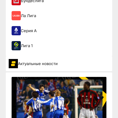
Бундеслига
Ла Лига
Серия А
Лига 1
Актуальные новости