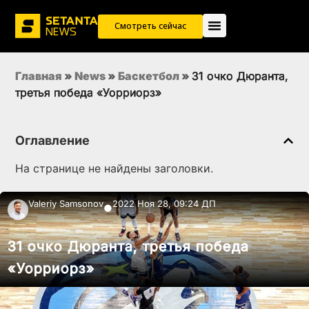
Смотреть сейчас
Главная
»
News
»
Баскетбол
»
31 очко Дюранта,
третья победа «Уорриорз»
Оглавление
На странице не найдены заголовки.
Valeriy Samsonov
2022 Ноя 28, 09:24 ДП
●
31 очко Дюранта, третья победа
«Уорриорз»