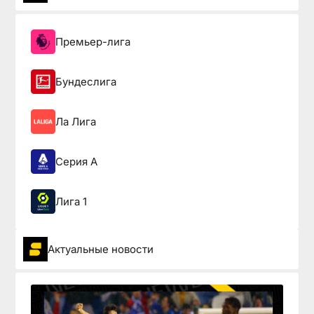
Премьер-лига
Бундеслига
Ла Лига
Серия А
Лига 1
Актуальные новости