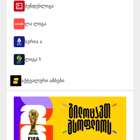
ბუნდესლიგა
ლა ლიგა
სერია ა
ლიგა 1
აქტუალური ამბები