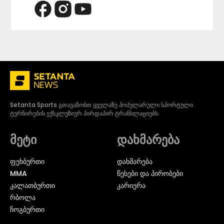
Setanta Sports გთავაზობთ ყველაზე პოპულარული სპორტული
ტურნირების ექსკლუზიურ პირდაპირ ტრანსლაციებს.
მეტი
დახმარება
ᲤᲔᲮᲑᲣᲠᲗᲘ
დახმარება
MMA
წესები და პირობები
ᲙᲐᲚᲐᲗᲑᲣᲠᲗᲘ
კარიერა
ᲠᲑᲝᲚᲐ
ᲩᲝᲒᲑᲣᲠᲗᲘ