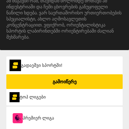
ან მსგავსი რამ, თავიდან ბოლომდე მრთავს ამ
ინდუსტრიაში და ჩემი ცხოვრების განუყოფელი
ნაწილი ხდება. ვარ საერთაშორისო ურთიერთობების
სპეციალისტი, ახლო აღმოსავლეთის
კონცენტრაციით. ვფიქრობ, ორიენტალისტიკა
სპორტის ლაბირინთებში ორიენტირებაში ძალიან
მეხმარება.
გადაეშვი სპორტში!
გამოიწერე
ტოპ ლიგები
პრემიერ ლიგა