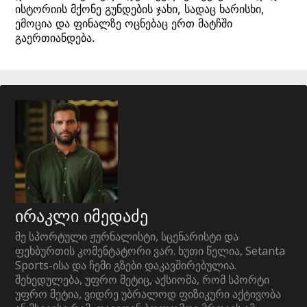
ისტორიის მქონე გუნდების ჯახი, სადაც ხარისხი,
ემოცია და ფინალზე ოცნებაც ერთ მატჩში
გაერთიანდება.
ირაკლი იმედაძე
მე სპორტული ჟურნალისტი, სცენარისტი და
ფეხბურთის კომენტატორი ვარ. ხუთი წელია, Setanta
Sports-ისა და ჩემი გზები დაკავშირებულია.
შეხედულება, უფრო მეტიც, აქსიომა, რომ სპორტი
უფრო მეტია, ვიდრე უბრალოდ ფიზიკური აქტივობა