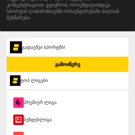
კონცენტრაციით. ვფიქრობ, ორიენტალისტიკა
სპორტის ლაბირინთებში ორიენტირებაში ძალიან
მეხმარება.
გადაეშვი სპორტში!
გამოიწერე
ტოპ ლიგები
პრემიერ ლიგა
ბუნდესლიგა