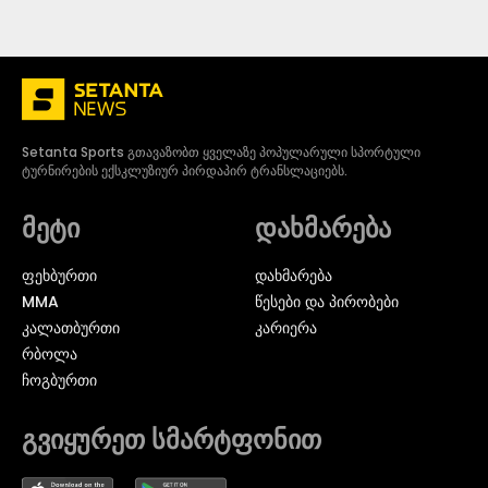
Setanta Sports გთავაზობთ ყველაზე პოპულარული სპორტული
ტურნირების ექსკლუზიურ პირდაპირ ტრანსლაციებს.
მეტი
დახმარება
ᲤᲔᲮᲑᲣᲠᲗᲘ
დახმარება
MMA
წესები და პირობები
ᲙᲐᲚᲐᲗᲑᲣᲠᲗᲘ
კარიერა
ᲠᲑᲝᲚᲐ
ᲩᲝᲒᲑᲣᲠᲗᲘ
გვიყურეთ სმარტფონით