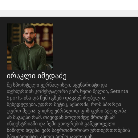
ირაკლი იმედაძე
მე სპორტული ჟურნალისტი, სცენარისტი და
ფეხბურთის კომენტატორი ვარ. ხუთი წელია, Setanta
Sports-ისა და ჩემი გზები დაკავშირებულია.
შეხედულება, უფრო მეტიც, აქსიომა, რომ სპორტი
უფრო მეტია, ვიდრე უბრალოდ ფიზიკური აქტივობა
ან მსგავსი რამ, თავიდან ბოლომდე მრთავს ამ
ინდუსტრიაში და ჩემი ცხოვრების განუყოფელი
ნაწილი ხდება. ვარ საერთაშორისო ურთიერთობების
სპეციალისტი, ახლო აღმოსავლეთის