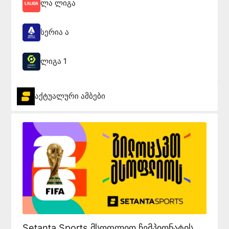
ლა ლიგა
სერია ა
ლიგა 1
აქტუალური ამბები
Setanta Sports მსოფლიო ჩემპიონატის