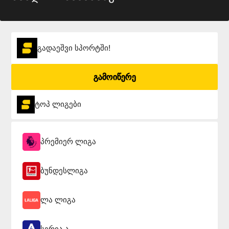
გადაეშვი სპორტში!
გამოიწერე
ტოპ ლიგები
პრემიერ ლიგა
ბუნდესლიგა
ლა ლიგა
სერია ა