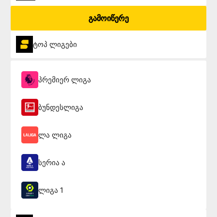
გამოიწერე
ტოპ ლიგები
პრემიერ ლიგა
ბუნდესლიგა
ლა ლიგა
სერია ა
ლიგა 1