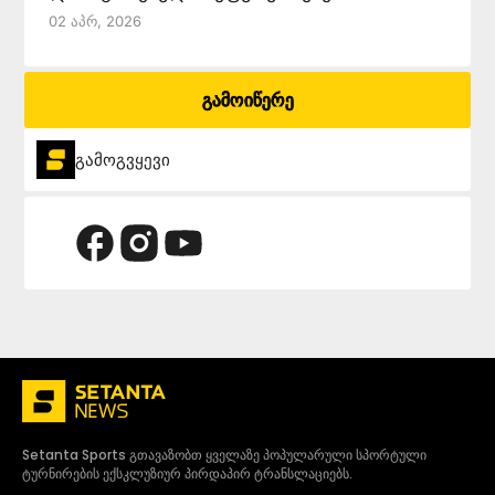
02 Აპრ, 2026
გამოიწერე
გამოგვყევი
Setanta Sports გთავაზობთ ყველაზე პოპულარული სპორტული
ტურნირების ექსკლუზიურ პირდაპირ ტრანსლაციებს.