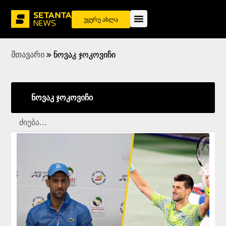
უყურე ახლა
მთავარი
»
ნოვაკ ჯოკოვიჩი
ნოვაკ ჯოკოვიჩი