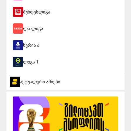
ბუნდესლიგა
ლა ლიგა
სერია ა
ლიგა 1
აქტუალური ამბები