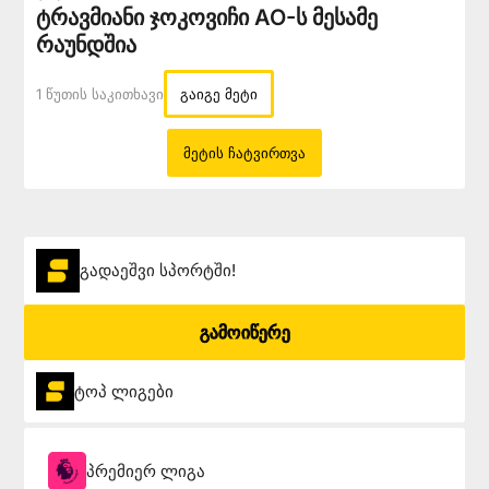
ტრავმიანი ჯოკოვიჩი AO-ს მესამე
რაუნდშია
1 Წუთის Საკითხავი
გაიგე მეტი
მეტის ჩატვირთვა
გადაეშვი სპორტში!
გამოიწერე
ტოპ ლიგები
პრემიერ ლიგა