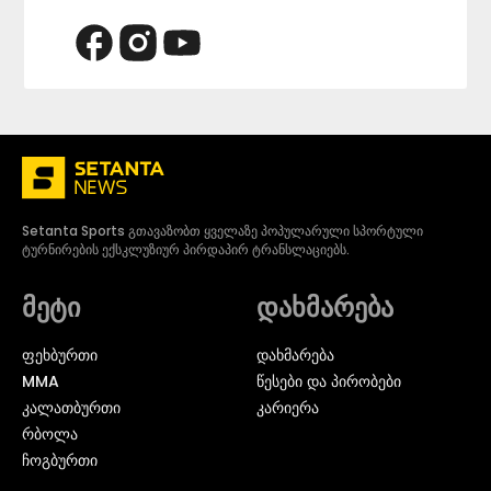
Setanta Sports გთავაზობთ ყველაზე პოპულარული სპორტული
ტურნირების ექსკლუზიურ პირდაპირ ტრანსლაციებს.
მეტი
დახმარება
ᲤᲔᲮᲑᲣᲠᲗᲘ
დახმარება
MMA
წესები და პირობები
ᲙᲐᲚᲐᲗᲑᲣᲠᲗᲘ
კარიერა
ᲠᲑᲝᲚᲐ
ᲩᲝᲒᲑᲣᲠᲗᲘ