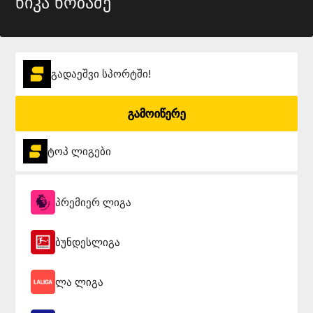
ნიკა ნოზაძე
გადაეშვი სპორტში!
გამოიწერე
ტოპ ლიგები
პრემიერ ლიგა
ბუნდესლიგა
ლა ლიგა