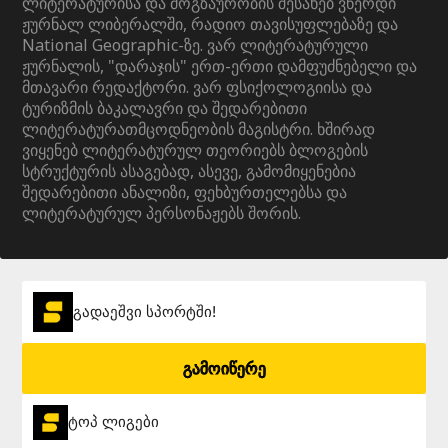
ლიტერატურისა და მოგზაურობის შესახებ ვწერდი
ჟურნალ ლიბერალში, რადიო თავისუფლებაზე და
National Geographic-ზე. ვარ ლიტერატურული
ჟურნალის, "დარაჯის" ერთ-ერთი დამფუძნებელი და
მთავარი რედაქტორი. ვარ ფსიქოლოგიისა და
ტურიზმის ბაკალავრი და შედარებითი
ლიტერატურათმცოდნეობის მაგისტრი. ხშირად
ვიყენებ ლიტერატურულ თეორიებს ბლოგების
სტრუქტურის ასაგებად, ასევე, გამომიყენებია
შედარებითი ანალიზი, ფეხბურთელებსა და
ლიტერატურულ პერსონაჟებს შორის.
გადაეშვი სპორტში!
გამოიწერე
ტოპ ლიგები