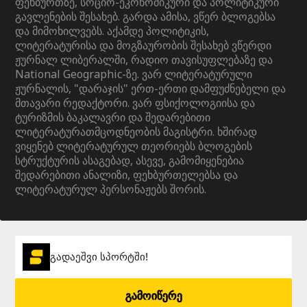
ფეხბურთზე, სოციო-ეკონომიკური და პოლიტიკური
გავლენების შესახებ. გარდა ამისა, ვწერ ბლოგებსა
და მიმოხილვებს. აქამდე პოლიტიკის,
ლიტერატურისა და მოგზაურობის შესახებ ვწერდი
ჟურნალ ლიბერალში, რადიო თავისუფლებაზე და
National Geographic-ზე. ვარ ლიტერატურული
ჟურნალის, "დარაჯის" ერთ-ერთი დამფუძნებელი და
მთავარი რედაქტორი. ვარ ფსიქოლოგიისა და
ტურიზმის ბაკალავრი და შედარებითი
ლიტერატურათმცოდნეობის მაგისტრი. ხშირად
ვიყენებ ლიტერატურულ თეორიებს ბლოგების
სტრუქტურის ასაგებად, ასევე, გამომიყენებია
შედარებითი ანალიზი, ფეხბურთელებსა და
ლიტერატურულ პერსონაჟებს შორის.
გადაეშვი სპორტში!
გამოიწერე