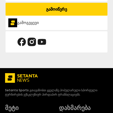
გამოიწერე
გამოგვყევი
Setanta Sports გთავაზობთ ყველაზე პოპულარული სპორტული
ტურნირების ექსკლუზიურ პირდაპირ ტრანსლაციებს.
მეტი
დახმარება