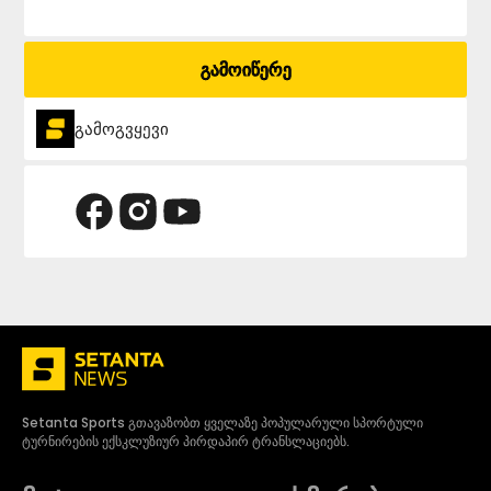
გამოიწერე
გამოგვყევი
Setanta Sports გთავაზობთ ყველაზე პოპულარული სპორტული
ტურნირების ექსკლუზიურ პირდაპირ ტრანსლაციებს.