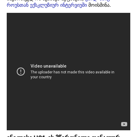
როუსთან ექსკლუზიურ ინტერვიუში
მოისმინა.