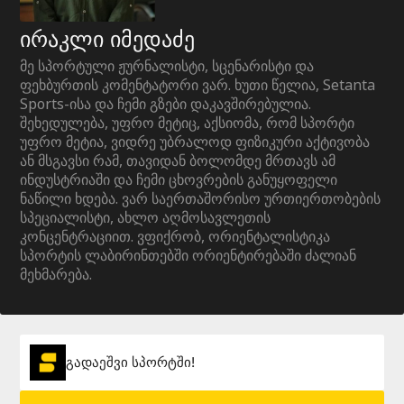
ირაკლი იმედაძე
მე სპორტული ჟურნალისტი, სცენარისტი და
ფეხბურთის კომენტატორი ვარ. ხუთი წელია, Setanta
Sports-ისა და ჩემი გზები დაკავშირებულია.
შეხედულება, უფრო მეტიც, აქსიომა, რომ სპორტი
უფრო მეტია, ვიდრე უბრალოდ ფიზიკური აქტივობა
ან მსგავსი რამ, თავიდან ბოლომდე მრთავს ამ
ინდუსტრიაში და ჩემი ცხოვრების განუყოფელი
ნაწილი ხდება. ვარ საერთაშორისო ურთიერთობების
სპეციალისტი, ახლო აღმოსავლეთის
კონცენტრაციით. ვფიქრობ, ორიენტალისტიკა
სპორტის ლაბირინთებში ორიენტირებაში ძალიან
მეხმარება.
გადაეშვი სპორტში!