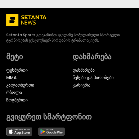
Setanta Sports გთავაზობთ ყველაზე პოპულარული სპორტული
ტურნირების ექსკლუზიურ პირდაპირ ტრანსლაციებს.
მეტი
დახმარება
ᲤᲔᲮᲑᲣᲠᲗᲘ
დახმარება
MMA
წესები და პირობები
ᲙᲐᲚᲐᲗᲑᲣᲠᲗᲘ
კარიერა
ᲠᲑᲝᲚᲐ
ᲩᲝᲒᲑᲣᲠᲗᲘ
გვიყურეთ სმარტფონით