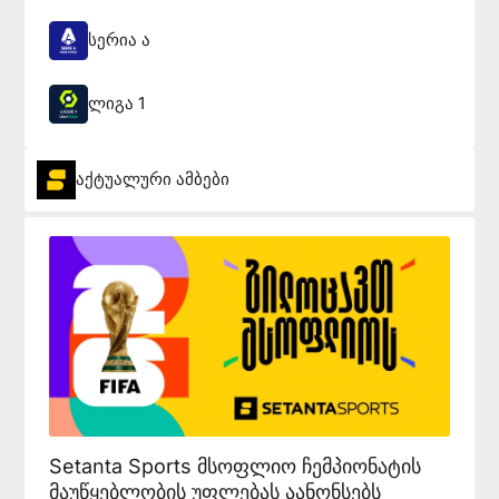
სერია ა
ლიგა 1
აქტუალური ამბები
Setanta Sports მსოფლიო ჩემპიონატის
მაუწყებლობის უფლებას აანონსებს