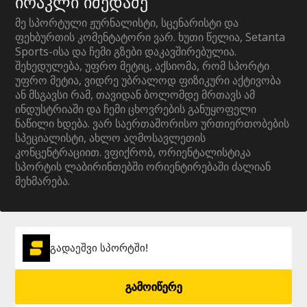
ირაკლი იმედაძე
მე სპორტული ჟურნალისტი, სცენარისტი და
ფეხბურთის კომენტატორი ვარ. ხუთი წელია, Setanta
Sports-ისა და ჩემი გზები დაკავშირებულია.
შეხედულება, უფრო მეტიც, აქსიომა, რომ სპორტი
უფრო მეტია, ვიდრე უბრალოდ ფიზიკური აქტივობა
ან მსგავსი რამ, თავიდან ბოლომდე მრთავს ამ
ინდუსტრიაში და ჩემი ცხოვრების განუყოფელი
ნაწილი ხდება. ვარ საერთაშორისო ურთიერთობების
სპეციალისტი, ახლო აღმოსავლეთის
კონცენტრაციით. ვფიქრობ, ორიენტალისტიკა
სპორტის ლაბირინთებში ორიენტირებაში ძალიან
მეხმარება.
გადაეშვი სპორტში!
გამოიწერე