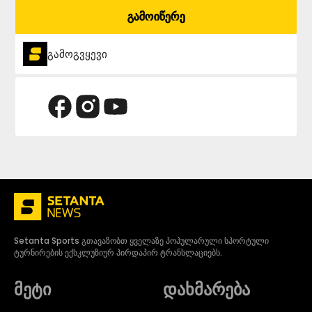
გამოიწერე
გამოგვყევი
Setanta Sports გთავაზობთ ყველაზე პოპულარული სპორტული
ტურნირების ექსკლუზიურ პირდაპირ ტრანსლაციებს.
მეტი
დახმარება