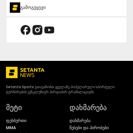
გამოგვყევი
Setanta Sports გთავაზობთ ყველაზე პოპულარული სპორტული
ტურნირების ექსკლუზიურ პირდაპირ ტრანსლაციებს.
მეტი
დახმარება
ᲤᲔᲮᲑᲣᲠᲗᲘ
დახმარება
MMA
წესები და პირობები