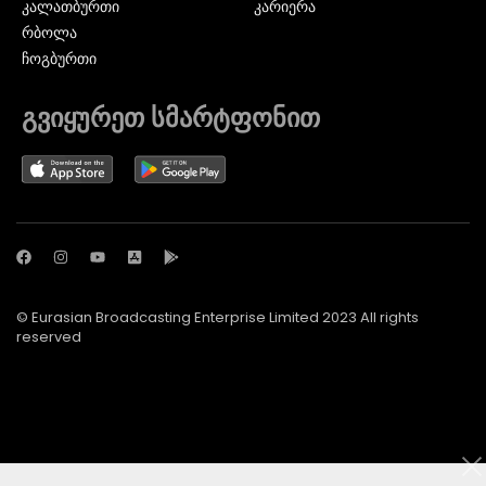
ᲙᲐᲚᲐᲗᲑᲣᲠᲗᲘ
კარიერა
ᲠᲑᲝᲚᲐ
ᲩᲝᲒᲑᲣᲠᲗᲘ
გვიყურეთ სმარტფონით
© Eurasian Broadcasting Enterprise Limited 2023 All rights
reserved
© Adjara.com LLC 2024 ყველა უფლება დაცულია