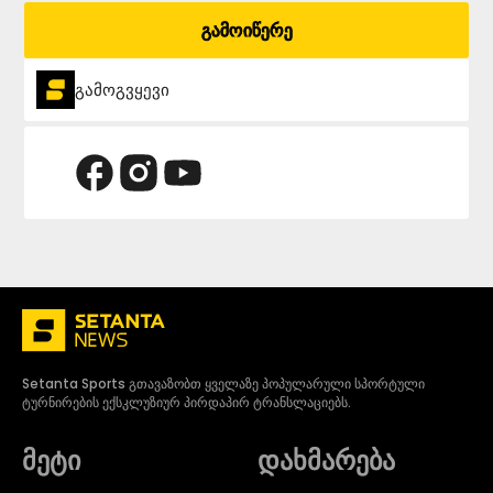
გამოიწერე
გამოგვყევი
Setanta Sports გთავაზობთ ყველაზე პოპულარული სპორტული
ტურნირების ექსკლუზიურ პირდაპირ ტრანსლაციებს.
მეტი
დახმარება