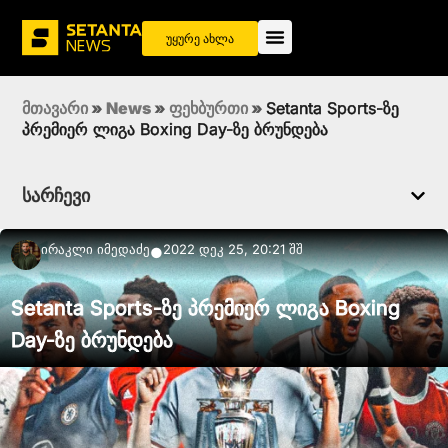
უყურე ახლა
მთავარი
»
News
»
ფეხბურთი
»
Setanta Sports-ზე
პრემიერ ლიგა Boxing Day-ზე ბრუნდება
სარჩევი
Ირაკლი Იმედაძე
2022 დეკ 25, 20:21 შშ
●
Setanta Sports-ზე პრემიერ ლიგა Boxing
Day-ზე ბრუნდება