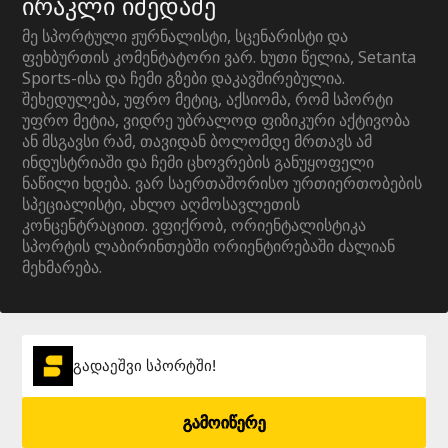
ირაკლი იმედაძე
მე სპორტული ჟურნალისტი, სცენარისტი და
ფეხბურთის კომენტატორი ვარ. ხუთი წელია, Setanta
Sports-ისა და ჩემი გზები დაკავშირებულია.
შეხედულება, უფრო მეტიც, აქსიომა, რომ სპორტი
უფრო მეტია, ვიდრე უბრალოდ ფიზიკური აქტივობა
ან მსგავსი რამ, თავიდან ბოლომდე მრთავს ამ
ინდუსტრიაში და ჩემი ცხოვრების განუყოფელი
ნაწილი ხდება. ვარ საერთაშორისო ურთიერთობების
სპეციალისტი, ახლო აღმოსავლეთის
კონცენტრაციით. ვფიქრობ, ორიენტალისტიკა
სპორტის ლაბირინთებში ორიენტირებაში ძალიან
მეხმარება.
გადაეშვი სპორტში!
გამოიწერე