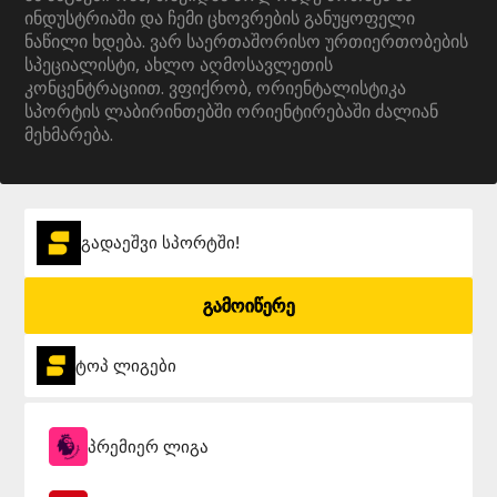
ინდუსტრიაში და ჩემი ცხოვრების განუყოფელი
ნაწილი ხდება. ვარ საერთაშორისო ურთიერთობების
სპეციალისტი, ახლო აღმოსავლეთის
კონცენტრაციით. ვფიქრობ, ორიენტალისტიკა
სპორტის ლაბირინთებში ორიენტირებაში ძალიან
მეხმარება.
გადაეშვი სპორტში!
გამოიწერე
ტოპ ლიგები
პრემიერ ლიგა