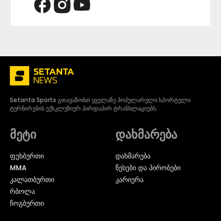
Setanta Sports გთავაზობთ ყველაზე პოპულარული სპორტული
ტურნირების ექსკლუზიურ პირდაპირ ტრანსლაციებს.
მეტი
დახმარება
ᲤᲔᲮᲑᲣᲠᲗᲘ
დახმარება
MMA
წესები და პირობები
ᲙᲐᲚᲐᲗᲑᲣᲠᲗᲘ
კარიერა
ᲠᲑᲝᲚᲐ
ᲩᲝᲒᲑᲣᲠᲗᲘ