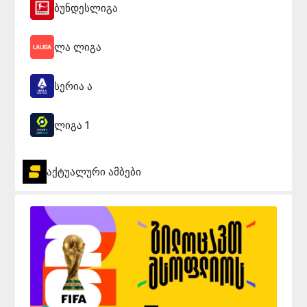
ბუნდესლიგა
ლა ლიგა
სერია ა
ლიგა 1
აქტუალური ამბები