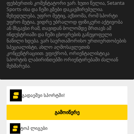
ფეხბურთის კომენტატორი ვარ. ხუთი წელია, Setanta
Sports-ისა და ჩემი გზები დაკავშირებულია.
შეხედულება, უფრო მეტიც, აქსიომა, რომ სპორტი
უფრო მეტია, ვიდრე უბრალოდ ფიზიკური აქტივობა
ან მსგავსი რამ, თავიდან ბოლომდე მრთავს ამ
ინდუსტრიაში და ჩემი ცხოვრების განუყოფელი
ნაწილი ხდება. ვარ საერთაშორისო ურთიერთობების
სპეციალისტი, ახლო აღმოსავლეთის
კონცენტრაციით. ვფიქრობ, ორიენტალისტიკა
სპორტის ლაბირინთებში ორიენტირებაში ძალიან
მეხმარება.
გადაეშვი სპორტში!
გამოიწერე
ტოპ ლიგები