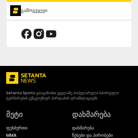
გამოგვყევი
Setanta Sports გთავაზობთ ყველაზე პოპულარული სპორტული
ტურნირების ექსკლუზიურ პირდაპირ ტრანსლაციებს.
მეტი
დახმარება
ᲤᲔᲮᲑᲣᲠᲗᲘ
დახმარება
MMA
წესები და პირობები