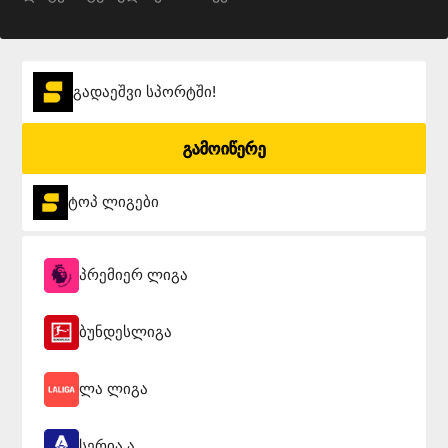
გადაეშვი სპორტში!
გამოიწერე
ტოპ ლიგები
პრემიერ ლიგა
ბუნდესლიგა
ლა ლიგა
სერია ა