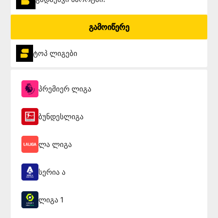
გამოიწერე
ტოპ ლიგები
პრემიერ ლიგა
ბუნდესლიგა
ლა ლიგა
სერია ა
ლიგა 1