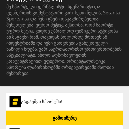
მე სპორტული ჟურნალისტი, სცენარისტი და
ფეხბურთის კომენტატორი ვარ. ხუთი წელია, Setanta
Sports-ისა და ჩემი გზები დაკავშირებულია.
შეხედულება, უფრო მეტიც, აქსიომა, რომ სპორტი
უფრო მეტია, ვიდრე უბრალოდ ფიზიკური აქტივობა
ან მსგავსი რამ, თავიდან ბოლომდე მრთავს ამ
ინდუსტრიაში და ჩემი ცხოვრების განუყოფელი
ნაწილი ხდება. ვარ საერთაშორისო ურთიერთობების
სპეციალისტი, ახლო აღმოსავლეთის
კონცენტრაციით. ვფიქრობ, ორიენტალისტიკა
სპორტის ლაბირინთებში ორიენტირებაში ძალიან
მეხმარება.
გადაეშვი სპორტში!
გამოიწერე