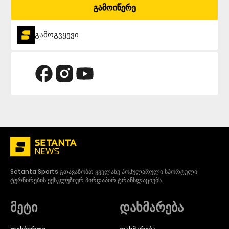
გამოიწერე
გამოგვყევი
Setanta Sports გთავაზობთ ყველაზე პოპულარული სპორტული
ტურნირების ექსკლუზიურ პირდაპირ ტრანსლაციებს.
მეტი
დახმარება