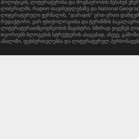
პოლიტიკის, ლიტერატურისა და მოგზაურობის შესახებ ვწ
ლიბერალში, რადიო თავისუფლებაზე და National Geograph
ლიტერატურული ჟურნალის, "დარაჯის" ერთ-ერთი დამფუძ
რედაქტორი. ვარ ფსიქოლოგიისა და ტურიზმის ბაკალავრი
ლიტერატურათმცოდნეობის მაგისტრი. ხშირად ვიყენებ ლ
თეორიებს ბლოგების სტრუქტურის ასაგებად, ასევე, გამომი
ანალიზი, ფეხბურთელებსა და ლიტერატურულ პერსონაჟებ