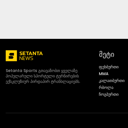
მეტი
ᲤᲔᲮᲑᲣᲠᲗᲘ
Setanta Sports გთავაზობთ ყველაზე
MMA
პოპულარული სპორტული ტურნირების
ᲙᲐᲚᲐᲗᲑᲣᲠᲗᲘ
ექსკლუზიურ პირდაპირ ტრანსლაციებს.
ᲠᲑᲝᲚᲐ
ᲩᲝᲒᲑᲣᲠᲗᲘ