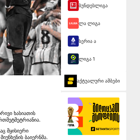
ბუნდესლიგა
ლა ლიგა
სერია ა
ლიგა 1
აქტუალური ამბები
ბრივი ხასიათის
რთმეტმეტრიანია.
აც მყისიერი
იუნხენის ბაიერნმა.