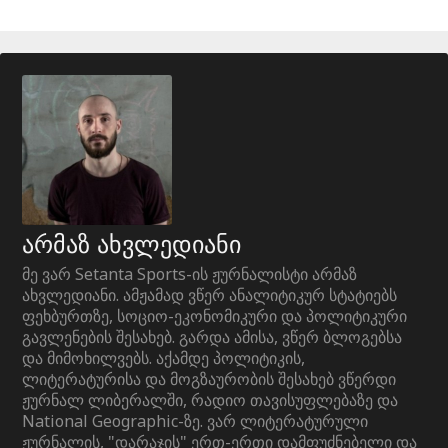
არმაზ ახვლედიანი
მე ვარ Setanta Sports-ის ჟურნალისტი არმაზ
ახვლედიანი. ამჟამად ვწერ ანალიტიკურ სტატიებს
ფეხბურთზე, სოციო-ეკონომიკური და პოლიტიკური
გავლენების შესახებ. გარდა ამისა, ვწერ ბლოგებსა
და მიმოხილვებს. აქამდე პოლიტიკის,
ლიტერატურისა და მოგზაურობის შესახებ ვწერდი
ჟურნალ ლიბერალში, რადიო თავისუფლებაზე და
National Geographic-ზე. ვარ ლიტერატურული
ჟურნალის, "დარაჯის" ერთ-ერთი დამფუძნებელი და