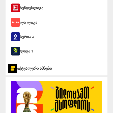
ბუნდესლიგა
ლა ლიგა
სერია ა
ლიგა 1
აქტუალური ამბები