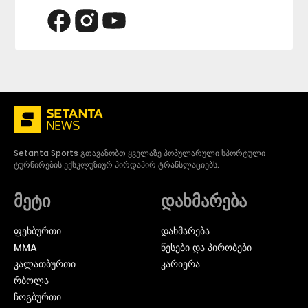
Setanta Sports გთავაზობთ ყველაზე პოპულარული სპორტული
ტურნირების ექსკლუზიურ პირდაპირ ტრანსლაციებს.
მეტი
დახმარება
ᲤᲔᲮᲑᲣᲠᲗᲘ
დახმარება
MMA
წესები და პირობები
ᲙᲐᲚᲐᲗᲑᲣᲠᲗᲘ
კარიერა
ᲠᲑᲝᲚᲐ
ᲩᲝᲒᲑᲣᲠᲗᲘ