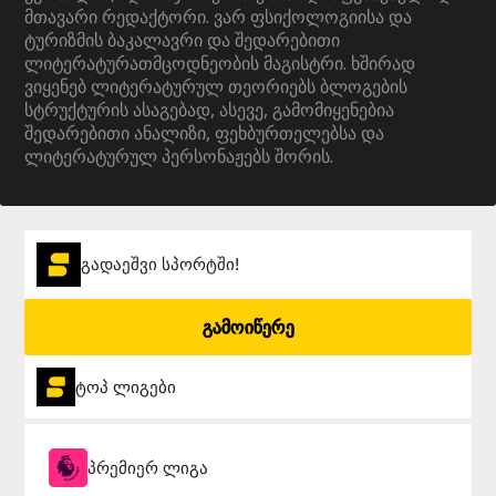
მთავარი რედაქტორი. ვარ ფსიქოლოგიისა და
ტურიზმის ბაკალავრი და შედარებითი
ლიტერატურათმცოდნეობის მაგისტრი. ხშირად
ვიყენებ ლიტერატურულ თეორიებს ბლოგების
სტრუქტურის ასაგებად, ასევე, გამომიყენებია
შედარებითი ანალიზი, ფეხბურთელებსა და
ლიტერატურულ პერსონაჟებს შორის.
გადაეშვი სპორტში!
გამოიწერე
ტოპ ლიგები
პრემიერ ლიგა