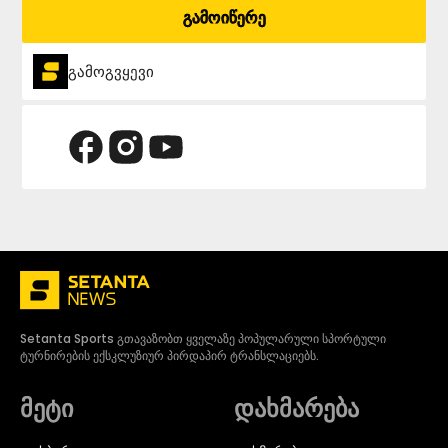
გამოიწერე
გამოგვყევი
Setanta Sports გთავაზობთ ყველაზე პოპულარული სპორტული
ტურნირების ექსკლუზიურ პირდაპირ ტრანსლაციებს.
მეტი
დახმარება