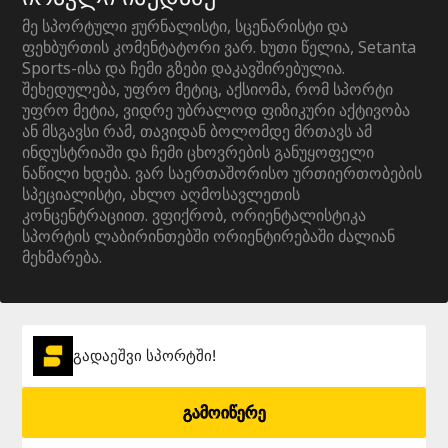
მე სპორტული ჟურნალისტი, სცენარისტი და
ფეხბურთის კომენტატორი ვარ. ხუთი წელია, Setanta
Sports-ისა და ჩემი გზები დაკავშირებულია.
შეხედულება, უფრო მეტიც, აქსიომა, რომ სპორტი
უფრო მეტია, ვიდრე უბრალოდ ფიზიკური აქტივობა
ან მსგავსი რამ, თავიდან ბოლომდე მრთავს ამ
ინდუსტრიაში და ჩემი ცხოვრების განუყოფელი
ნაწილი ხდება. ვარ საერთაშორისო ურთიერთობების
სპეციალისტი, ახლო აღმოსავლეთის
კონცენტრაციით. ვფიქრობ, ორიენტალისტიკა
სპორტის ლაბირინთებში ორიენტირებაში ძალიან
მეხმარება.
გადაეშვი სპორტში!
გამოიწერე