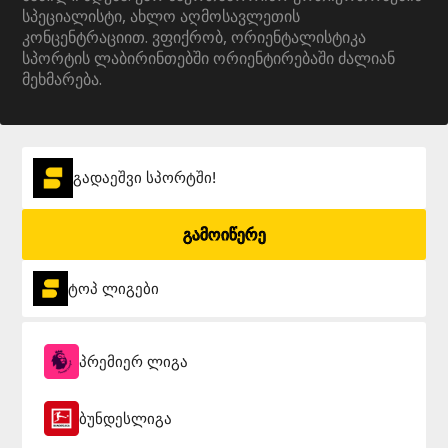
სპეციალისტი, ახლო აღმოსავლეთის
კონცენტრაციით. ვფიქრობ, ორიენტალისტიკა
სპორტის ლაბირინთებში ორიენტირებაში ძალიან
მეხმარება.
გადაეშვი სპორტში!
გამოიწერე
ტოპ ლიგები
პრემიერ ლიგა
ბუნდესლიგა