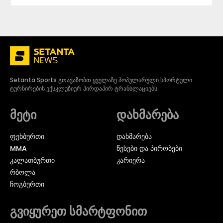
Setanta Sports გთავაზობთ ყველაზე პოპულარული სპორტული
ტურნირების ექსკლუზიურ პირდაპირ ტრანსლაციებს.
მეტი
დახმარება
ᲤᲔᲮᲑᲣᲠᲗᲘ
დახმარება
MMA
წესები და პირობები
ᲙᲐᲚᲐᲗᲑᲣᲠᲗᲘ
კარიერა
ᲠᲑᲝᲚᲐ
ᲩᲝᲒᲑᲣᲠᲗᲘ
გვიყურეთ სმარტფონით