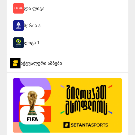
ლა ლიგა
სერია ა
ლიგა 1
აქტუალური ამბები