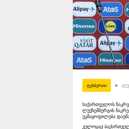
ლუ
ფეხბურთი
საქართველოს ნაკრებ
ლუქსემბურგის ნაკრ
უკმაყოფილება დაუმ
ვულოცავ საქართველო