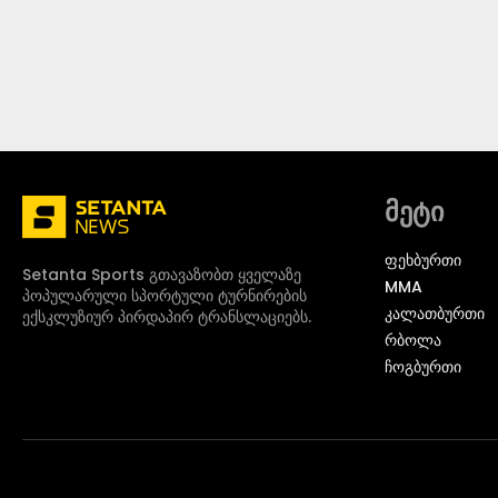
მეტი
ᲤᲔᲮᲑᲣᲠᲗᲘ
Setanta Sports გთავაზობთ ყველაზე
MMA
პოპულარული სპორტული ტურნირების
ᲙᲐᲚᲐᲗᲑᲣᲠᲗᲘ
ექსკლუზიურ პირდაპირ ტრანსლაციებს.
ᲠᲑᲝᲚᲐ
ᲩᲝᲒᲑᲣᲠᲗᲘ