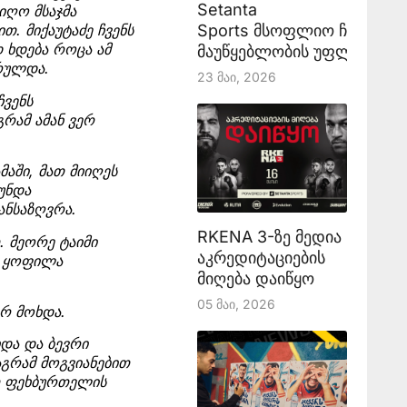
Setanta
იღო მსაჯმა
Sports მსოფლიო ჩემპიონ
. მიქაუტაძე ჩვენს
დ ხდება როცა ამ
მაუწყებლობის უფლებას აა
სრულდა.
23 Მაი, 2026
ჩვენს
რამ ამან ვერ
აში, მათ მიიღეს
უნდა
ანსაზღვრა.
RKENA 3-ზე მედია
. მეორე ტაიმი
აკრედიტაციების
რ ყოფილა
მიღება დაიწყო
05 Მაი, 2026
არ მოხდა.
ხდა და ბევრი
აგრამ მოგვიანებით
ით ფეხბურთელის