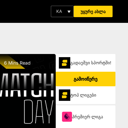
KA
უყურე ახლა
6 Mins Read
გადაეშვი სპორტში!
გამოიწერე
ტოპ ლიგები
პრემიერ ლიგა