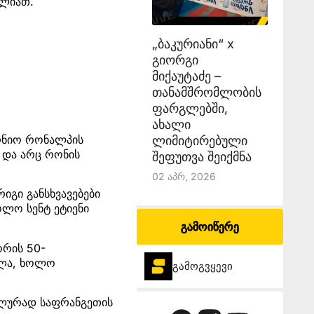
ძლიათ.
„ბაკურიანი“ x
გიორგი
მიქაუტაძე –
თანამშრომლობის
ფარგლებში,
ახალი
რნიო რონალპის
ლიმიტირებული
 და არც რონის
შეფუთვა შეიქმნა
02 Აპრ, 2026
რიგი განსხვავებები
ოლო სენტ ეტიენი
გამოიწერე
ორის 50-
ილა, ხოლო
გამოგვყევი
.
ლელურად საფრანგეთის