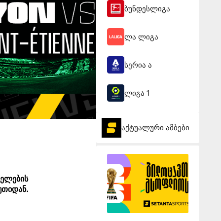
ბუნდესლიგა
ლა ლიგა
სერია ა
ლიგა 1
აქტუალური ამბები
ველების
უთიდან.