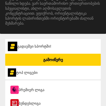
ნაწილი ხდება. ვარ საერთაშორისო ურთიერთობების
სპეციალისტი, ახლო აღმოსავლეთის
კონცენტრაციით. ვფიქრობ, ორიენტალისტიკა
სპორტის ლაბირინთებში ორიენტირებაში ძალიან
მეხმარება.
გადაეშვი სპორტში!
გამოიწერე
ტოპ ლიგები
პრემიერ ლიგა
ბუნდესლიგა