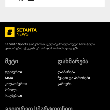
Setanta Sports გთავაზობთ ყველაზე პოპულარული სპორტული
ტურნირების ექსკლუზიურ პირდაპირ ტრანსლაციებს.
მეტი
დახმარება
ᲤᲔᲮᲑᲣᲠᲗᲘ
დახმარება
MMA
წესები და პირობები
ᲙᲐᲚᲐᲗᲑᲣᲠᲗᲘ
კარიერა
ᲠᲑᲝᲚᲐ
ᲩᲝᲒᲑᲣᲠᲗᲘ
გვიყურეთ სმარტფონით