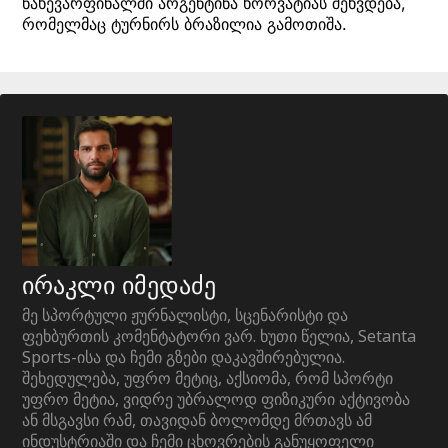
ნახევარფინალში არგენტინა ხორვატიას შეხვდება,
რომელმაც ტურნირს ბრაზილია გამოთიშა.
ირაკლი იმედაძე
მე სპორტული ჟურნალისტი, სცენარისტი და
ფეხბურთის კომენტატორი ვარ. ხუთი წელია, Setanta
Sports-ისა და ჩემი გზები დაკავშირებულია.
შეხედულება, უფრო მეტიც, აქსიომა, რომ სპორტი
უფრო მეტია, ვიდრე უბრალოდ ფიზიკური აქტივობა
ან მსგავსი რამ, თავიდან ბოლომდე მრთავს ამ
ინდუსტრიაში და ჩემი ცხოვრების განუყოფელი