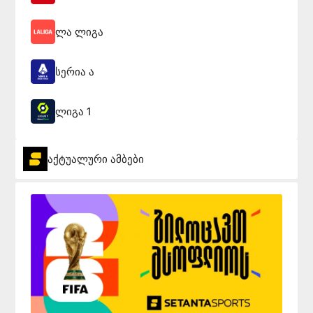
ლა ლიგა
სერია ა
ლიგა 1
აქტუალური ამბები