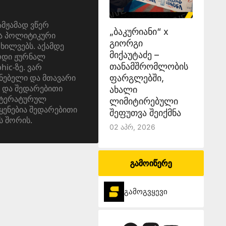
ამჟამად ვწერ
„ბაკურიანი“ x
და პოლიტიკური
გიორგი
ოხილვებს. აქამდე
მიქაუტაძე –
ერდი ჟურნალ
თანამშრომლობის
ic-ზე. ვარ
ნებელი და მთავარი
ფარგლებში,
 და შედარებითი
ახალი
იტერატურულ
ლიმიტირებული
ყენებია შედარებითი
შეფუთვა შეიქმნა
ს შორის.
02 Აპრ, 2026
გამოიწერე
გამოგვყევი