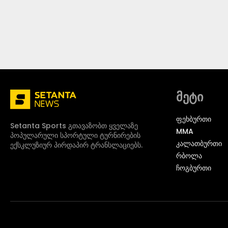
მეტი
ᲤᲔᲮᲑᲣᲠᲗᲘ
Setanta Sports გთავაზობთ ყველაზე
MMA
პოპულარული სპორტული ტურნირების
ᲙᲐᲚᲐᲗᲑᲣᲠᲗᲘ
ექსკლუზიურ პირდაპირ ტრანსლაციებს.
ᲠᲑᲝᲚᲐ
ᲩᲝᲒᲑᲣᲠᲗᲘ