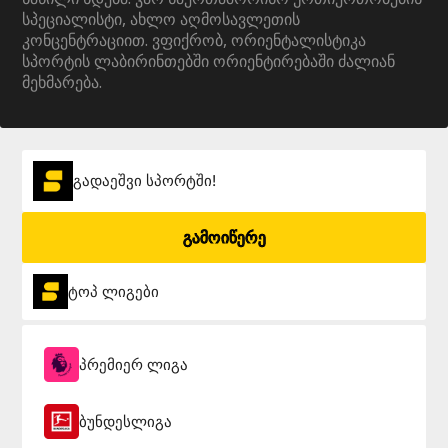
სპეციალისტი, ახლო აღმოსავლეთის
კონცენტრაციით. ვფიქრობ, ორიენტალისტიკა
სპორტის ლაბირინთებში ორიენტირებაში ძალიან
მეხმარება.
გადაეშვი სპორტში!
გამოიწერე
ტოპ ლიგები
პრემიერ ლიგა
ბუნდესლიგა