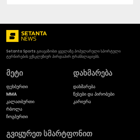
Setanta Sports გთავაზობთ ყველაზე პოპულარული სპორტული
ტურნირების ექსკლუზიურ პირდაპირ ტრანსლაციებს.
მეტი
დახმარება
ᲤᲔᲮᲑᲣᲠᲗᲘ
დახმარება
MMA
წესები და პირობები
ᲙᲐᲚᲐᲗᲑᲣᲠᲗᲘ
კარიერა
ᲠᲑᲝᲚᲐ
ᲩᲝᲒᲑᲣᲠᲗᲘ
გვიყურეთ სმარტფონით