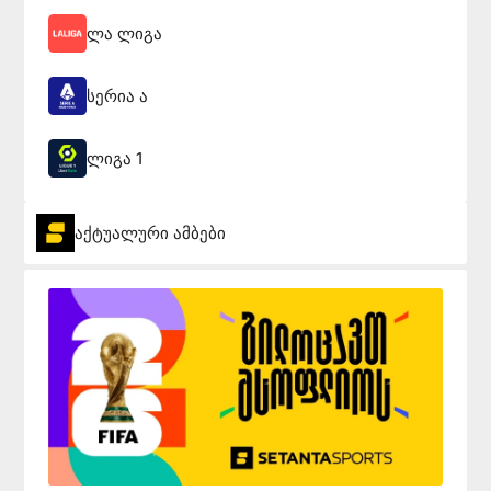
ლა ლიგა
სერია ა
ლიგა 1
აქტუალური ამბები