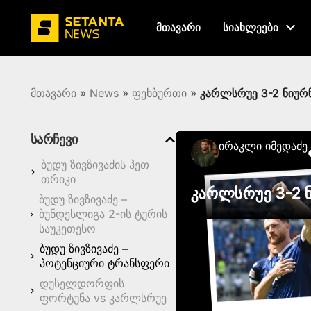
მთავარი
სიახლეები
მთავარი
»
News
»
ფეხბურთი
»
კარლსრუე 3-2 ნიურნ
სარჩევი
Ირაკლი Იმედაძე
ბუდუ ზივზივაძის ჰეთ
თრიკი
კარლსრუე 3-2 ნ
ბუდუ ზივზივაძე –
ბუნდესლიგა 2-ის ტურის
საუკეთესო
ბუდუ ზივზივაძე –
პოტენციური ტრანსფერი
დუსელდორფის
ფორტუნა vs კარლსრუე