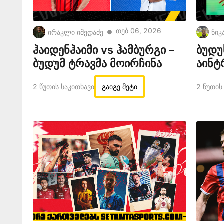
Თებ 06, 2026
ირაკლი იმედაძე
ნიკ
●
ჰაიდენჰაიმი vs ჰამბურგი –
ბუდუ
ბუდუმ ტრავმა მოირჩინა
აინტ
2 Წუთის Საკითხავი
გაიგე მეტი
2 Წუთის