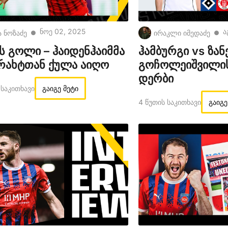
Ნოე 02, 2025
Ა
ა ნოზაძე
ირაკლი იმედაძე
●
●
ს გოლი – ჰაიდენჰაიმმა
ჰამბურგი vs ზან
რახტთან ქულა აიღო
გოჩოლეიშვილი
დერბი
 Საკითხავი
გაიგე მეტი
4 Წუთის Საკითხავი
გაიგე