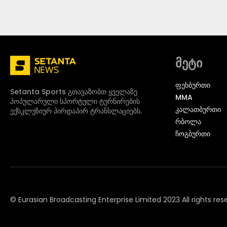
მეტი
ᲤᲔᲮᲑᲣᲠᲗᲘ
Setanta Sports გთავაზობთ ყველაზე
MMA
პოპულარული სპორტული ტურნირების
ᲙᲐᲚᲐᲗᲑᲣᲠᲗᲘ
ექსკლუზიურ პირდაპირ ტრანსლაციებს.
ᲠᲑᲝᲚᲐ
ᲩᲝᲒᲑᲣᲠᲗᲘ
© Eurasian Broadcasting Enterprise Limited 2023 All rights res