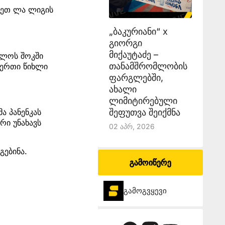
ლეთ ლა ლიგის
„ბაკურიანი“ x
გიორგი
მიქაუტაძე –
ბოლოს შოკში
თანამშრომლობის
 ერთი წიხლი
ფარგლებში,
ახალი
ლიმიტირებული
შეფუთვა შეიქმნა
ა პანენკას
რი უნახავს
02 Აპრ, 2026
გებინა.
გამოიწერე
გამოგვყევი