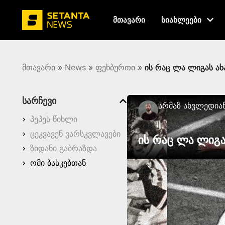
მთავარი
სიახლეები
მთავარი
»
News
»
ფეხბურთი
»
ის რაც ლა ლიგას ახ
სარჩევი
Არმაზ Ახვლედია
პეპეს წიხლი
ცეკვავენ ვარსკვლავები
ის რაც ლა ლიგა
ზიდანი გაბრაზდა
ომი ბასკებთან