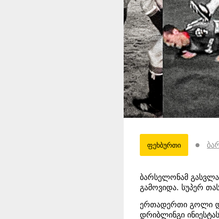
ბა
ფეხბურთი
ბარსელონამ გასვლაზ
გამოვიდა. სუპერ თა
ერთადერთი გოლი დემ
დრიბლინგი ინიესტას