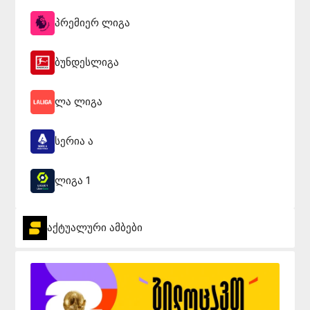
პრემიერ ლიგა
ბუნდესლიგა
ლა ლიგა
სერია ა
ლიგა 1
აქტუალური ამბები