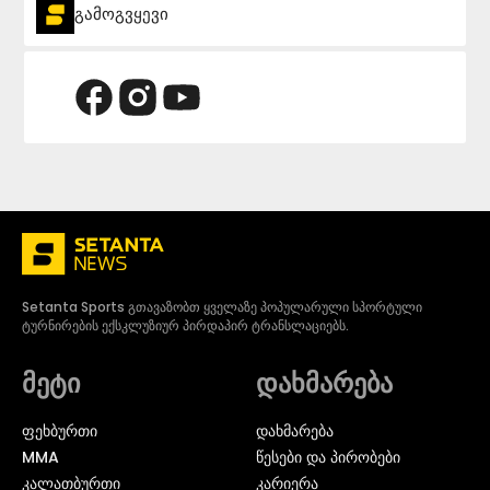
გამოგვყევი
Setanta Sports გთავაზობთ ყველაზე პოპულარული სპორტული
ტურნირების ექსკლუზიურ პირდაპირ ტრანსლაციებს.
მეტი
დახმარება
ᲤᲔᲮᲑᲣᲠᲗᲘ
დახმარება
MMA
წესები და პირობები
ᲙᲐᲚᲐᲗᲑᲣᲠᲗᲘ
კარიერა