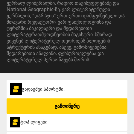
ჟურნალ ლიბერალში, რადიო თავისუფლებაზე და
National Geographic-ზე. ვარ ლიტერატურული
ჟურნალის, "დარაჯის" ერთ-ერთი დამფუძნებელი და
მთავარი რედაქტორი. ვარ ფსიქოლოგიისა და
ტურიზმის ბაკალავრი და შედარებითი
ლიტერატურათმცოდნეობის მაგისტრი. ხშირად
ვიყენებ ლიტერატურულ თეორიებს ბლოგების
სტრუქტურის ასაგებად, ასევე, გამომიყენებია
შედარებითი ანალიზი, ფეხბურთელებსა და
ლიტერატურულ პერსონაჟებს შორის.
გადაეშვი სპორტში!
გამოიწერე
ტოპ ლიგები