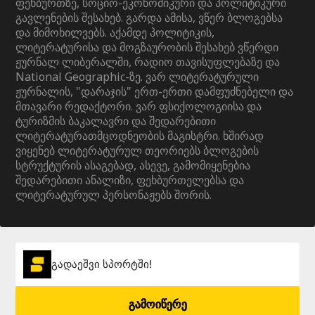
ფეხბურთზე, სოციო-ეკონომიკური და პოლიტიკური
გავლენების შესახებ. გარდა ამისა, ვწერ ბლოგებსა
და მიმოხილვებს. აქამდე პოლიტიკის,
ლიტერატურისა და მოგზაურობის შესახებ ვწერდი
ჟურნალ ლიბერალში, რადიო თავისუფლებაზე და
National Geographic-ზე. ვარ ლიტერატურული
ჟურნალის, "დარაჯის" ერთ-ერთი დამფუძნებელი და
მთავარი რედაქტორი. ვარ ფსიქოლოგიისა და
ტურიზმის ბაკალავრი და შედარებითი
ლიტერატურათმცოდნეობის მაგისტრი. ხშირად
ვიყენებ ლიტერატურულ თეორიებს ბლოგების
სტრუქტურის ასაგებად, ასევე, გამომიყენებია
შედარებითი ანალიზი, ფეხბურთელებსა და
ლიტერატურულ პერსონაჟებს შორის.
გადაეშვი სპორტში!
გამოიწერე