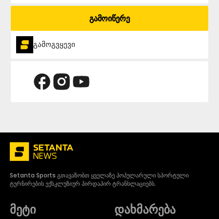
გამოიწერე
გამოგვყევი
Setanta Sports გთავაზობთ ყველაზე პოპულარული სპორტული
ტურნირების ექსკლუზიურ პირდაპირ ტრანსლაციებს.
მეტი
დახმარება