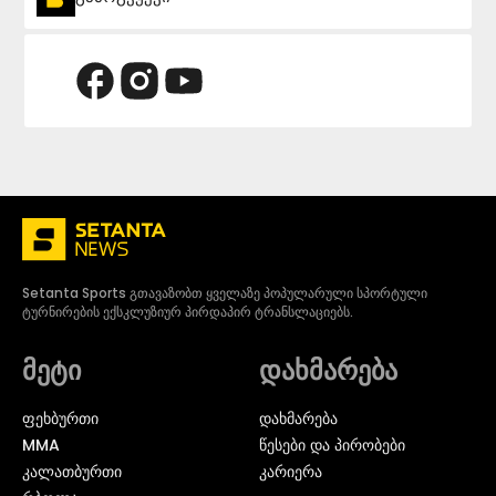
Setanta Sports გთავაზობთ ყველაზე პოპულარული სპორტული
ტურნირების ექსკლუზიურ პირდაპირ ტრანსლაციებს.
მეტი
დახმარება
ᲤᲔᲮᲑᲣᲠᲗᲘ
დახმარება
MMA
წესები და პირობები
ᲙᲐᲚᲐᲗᲑᲣᲠᲗᲘ
კარიერა