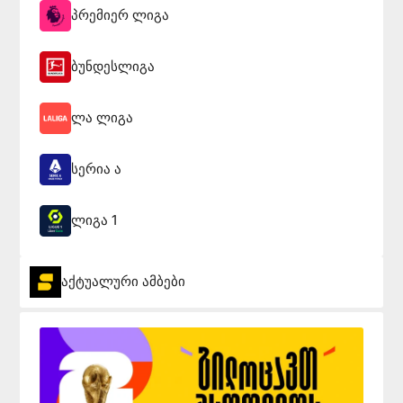
პრემიერ ლიგა
ბუნდესლიგა
ლა ლიგა
სერია ა
ლიგა 1
აქტუალური ამბები