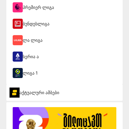
პრემიერ ლიგა
ბუნდესლიგა
ლა ლიგა
სერია ა
ლიგა 1
აქტუალური ამბები