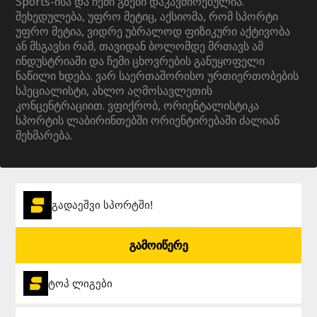
Sports-ისა და ჩემი გზები დაკავშირებულია.
შეხედულება, უფრო მეტიც, აქსიომა, რომ სპორტი
უფრო მეტია, ვიდრე უბრალოდ ფიზიკური აქტივობა
ან მსგავსი რამ, თავიდან ბოლომდე მრთავს ამ
ინდუსტრიაში და ჩემი ცხოვრების განუყოფელი
ნაწილი ხდება. ვარ საერთაშორისო ურთიერთობების
სპეციალისტი, ახლო აღმოსავლეთის
კონცენტრაციით. ვფიქრობ, ორიენტალისტიკა
სპორტის ლაბირინთებში ორიენტირებაში ძალიან
მეხმარება.
გადაეშვი სპორტში!
გამოიწერე
ტოპ ლიგები