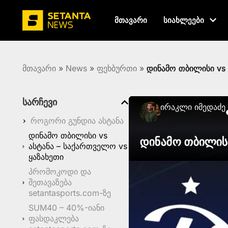
მთავარი
სიახლეები
მთავარი
»
News
»
ფეხბურთი
»
დინამო თბილისი vs 
სარჩევი
Ირაკლი Იმედაძე
როგორი გუნდია ასტანა
დინამო თბილისი vs
დინამო თბილისი
ასტანა – საქართველო vs
ყაზახეთი
პრომოკოდი და
შეთავაზება
setantasports.com-ზე
SUM40 – 40%-იანი
ფასდაკლება