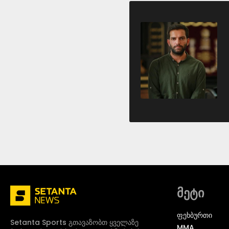
მეტი
ᲤᲔᲮᲑᲣᲠᲗᲘ
Setanta Sports გთავაზობთ ყველაზე
MMA