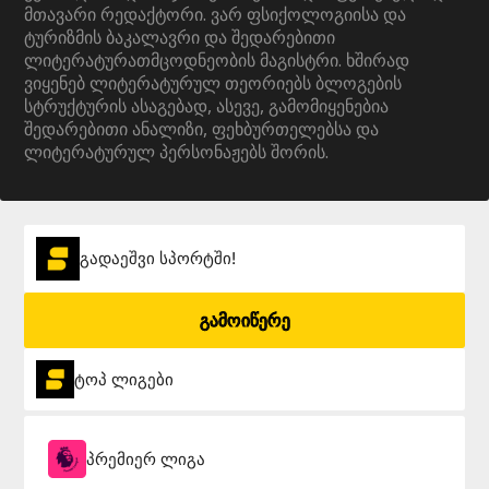
მთავარი რედაქტორი. ვარ ფსიქოლოგიისა და
ტურიზმის ბაკალავრი და შედარებითი
ლიტერატურათმცოდნეობის მაგისტრი. ხშირად
ვიყენებ ლიტერატურულ თეორიებს ბლოგების
სტრუქტურის ასაგებად, ასევე, გამომიყენებია
შედარებითი ანალიზი, ფეხბურთელებსა და
ლიტერატურულ პერსონაჟებს შორის.
გადაეშვი სპორტში!
გამოიწერე
ტოპ ლიგები
პრემიერ ლიგა