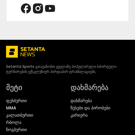
Setanta Sports გთავაზობთ ყველაზე პოპულარული სპორტული
ტურნირების ექსკლუზიურ პირდაპირ ტრანსლაციებს.
მეტი
დახმარება
ᲤᲔᲮᲑᲣᲠᲗᲘ
დახმარება
MMA
წესები და პირობები
ᲙᲐᲚᲐᲗᲑᲣᲠᲗᲘ
კარიერა
ᲠᲑᲝᲚᲐ
ᲩᲝᲒᲑᲣᲠᲗᲘ