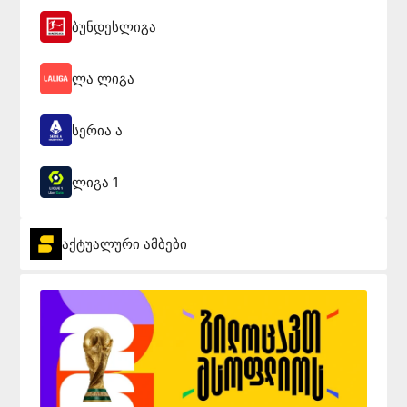
ბუნდესლიგა
ლა ლიგა
სერია ა
ლიგა 1
აქტუალური ამბები