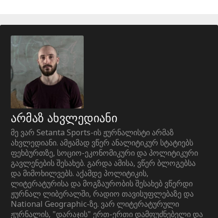
არმაზ ახვლედიანი
მე ვარ Setanta Sports-ის ჟურნალისტი არმაზ
ახვლედიანი. ამჟამად ვწერ ანალიტიკურ სტატიებს
ფეხბურთზე, სოციო-ეკონომიკური და პოლიტიკური
გავლენების შესახებ. გარდა ამისა, ვწერ ბლოგებსა
და მიმოხილვებს. აქამდე პოლიტიკის,
ლიტერატურისა და მოგზაურობის შესახებ ვწერდი
ჟურნალ ლიბერალში, რადიო თავისუფლებაზე და
National Geographic-ზე. ვარ ლიტერატურული
ჟურნალის, "დარაჯის" ერთ-ერთი დამფუძნებელი და