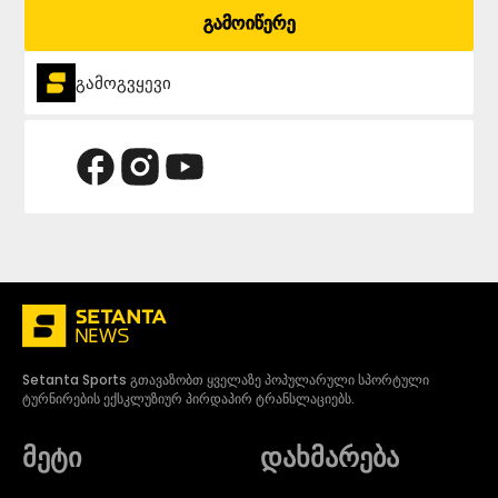
გამოიწერე
გამოგვყევი
Setanta Sports გთავაზობთ ყველაზე პოპულარული სპორტული
ტურნირების ექსკლუზიურ პირდაპირ ტრანსლაციებს.
მეტი
დახმარება