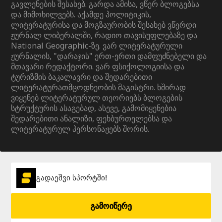
გავლენების შესახებ. გარდა ამისა, ვწერ ბლოგებსა
და მიმოხილვებს. აქამდე პოლიტიკის,
ლიტერატურისა და მოგზაურობის შესახებ ვწერდი
ჟურნალ ლიბერალში, რადიო თავისუფლებაზე და
National Geographic-ზე. ვარ ლიტერატურული
ჟურნალის, "დარაჯის" ერთ-ერთი დამფუძნებელი და
მთავარი რედაქტორი. ვარ ფსიქოლოგიისა და
ტურიზმის ბაკალავრი და შედარებითი
ლიტერატურათმცოდნეობის მაგისტრი. ხშირად
ვიყენებ ლიტერატურულ თეორიებს ბლოგების
სტრუქტურის ასაგებად, ასევე, გამომიყენებია
შედარებითი ანალიზი, ფეხბურთელებსა და
ლიტერატურულ პერსონაჟებს შორის.
გადაეშვი სპორტში!
გამოიწერე