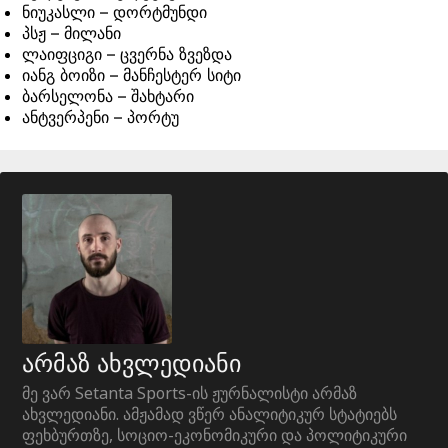
ნიუკასლი – დორტმუნდი
პსჟ – მილანი
ლაიფციგი – ცვერნა ზვეზდა
იანგ ბოიზი – მანჩესტერ სიტი
ბარსელონა – შახტარი
ანტვერპენი – პორტუ
არმაზ ახვლედიანი
მე ვარ Setanta Sports-ის ჟურნალისტი არმაზ
ახვლედიანი. ამჟამად ვწერ ანალიტიკურ სტატიებს
ფეხბურთზე, სოციო-ეკონომიკური და პოლიტიკური