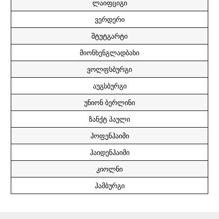
ლაიფციგი
ვერდერი
შტუტგარტი
მიონხენგლადბახი
ვოლფსბურგი
აუგსბურგი
უნიონ ბერლინი
ზანქტ პაული
ჰოფენჰაიმი
ჰაიდენჰაიმი
კიოლნი
ჰამბურგი