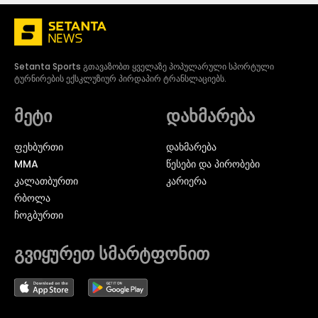
Setanta Sports გთავაზობთ ყველაზე პოპულარული სპორტული
ტურნირების ექსკლუზიურ პირდაპირ ტრანსლაციებს.
მეტი
დახმარება
ᲤᲔᲮᲑᲣᲠᲗᲘ
დახმარება
MMA
წესები და პირობები
ᲙᲐᲚᲐᲗᲑᲣᲠᲗᲘ
კარიერა
ᲠᲑᲝᲚᲐ
ᲩᲝᲒᲑᲣᲠᲗᲘ
გვიყურეთ სმარტფონით