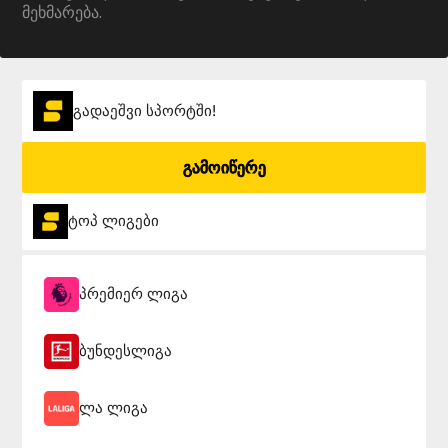
მეხმარება.
გადაეშვი სპორტში!
გამოიწერე
ტოპ ლიგები
პრემიერ ლიგა
ბუნდესლიგა
ლა ლიგა