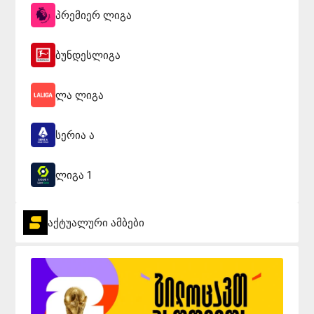
პრემიერ ლიგა
ბუნდესლიგა
ლა ლიგა
სერია ა
ლიგა 1
აქტუალური ამბები