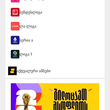
ბუნდესლიგა
ლა ლიგა
სერია ა
ლიგა 1
აქტუალური ამბები